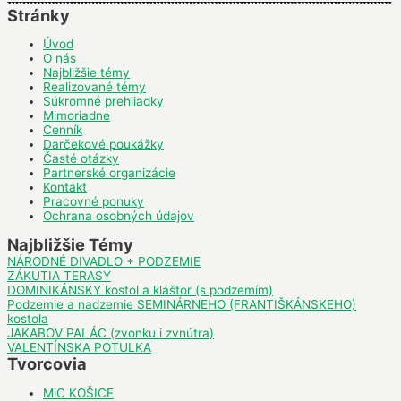
Stránky
Úvod
O nás
Najbližšie témy
Realizované témy
Súkromné prehliadky
Mimoriadne
Cenník
Darčekové poukážky
Časté otázky
Partnerské organizácie
Kontakt
Pracovné ponuky
Ochrana osobných údajov
Najbližšie Témy
NÁRODNÉ DIVADLO + PODZEMIE
ZÁKUTIA TERASY
DOMINIKÁNSKY kostol a kláštor (s podzemím)
Podzemie a nadzemie SEMINÁRNEHO (FRANTIŠKÁNSKEHO)
kostola
JAKABOV PALÁC (zvonku i zvnútra)
VALENTÍNSKA POTULKA
Tvorcovia
MiC KOŠICE