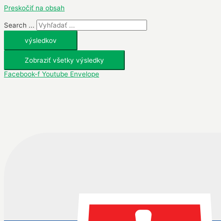
Preskočiť na obsah
Search ...
výsledkov
Zobraziť všetky výsledky
Facebook-f
Youtube
Envelope