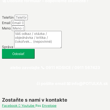
🚀 Odošlite formulár – odpovieme okamžite !
Telefón
Email
Meno
Správa
Odoslať
alebo zavolajte 📞 0911 KOSICE /
0911 567423
či pošlite email 📧 info@
POTULKA
.sk
Zostaňte s nami v kontakte
Facebook
Youtube
Rss
Envelope