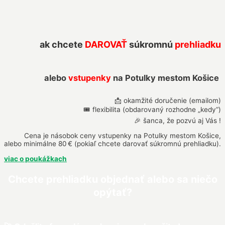
ak chcete
DAROVAŤ
súkromnú
prehliadku
alebo
vstupenky
na Potulky mestom Košice
📩 okamžité doručenie (emailom)
🎟️ flexibilita (obdarovaný rozhodne „kedy“)
🎉 šanca, že pozvú aj Vás !
Cena je násobok ceny vstupenky na Potulky mestom Košice,
alebo minimálne 80 € (pokiaľ chcete darovať súkromnú prehliadku).
viac o poukážkach
Chcete prehliadku objednať alebo sa niečo
opýtať?