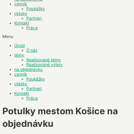
cenník
Poukážky
otázky
Partneri
Kontakt
Práca
Menu
Úvod
O nás
témy
Realizované témy
Realizované výlety
na objednávku
cenník
Poukážky
otázky
Partneri
Kontakt
Práca
Potulky mestom Košice na
objednávku