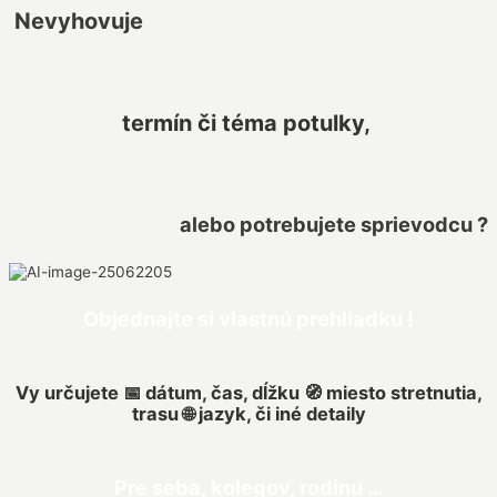
Nevyhovuje
termín či téma potulky,
alebo potrebujete sprievodcu ?
Objednajte si vlastnú prehliadku !
Vy určujete 📅 dátum, čas, dĺžku 🧭 miesto stretnutia,
trasu 🌐 jazyk, či iné detaily
Pre seba, kolegov, rodinu …