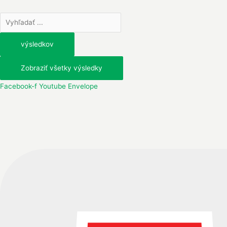
Preskočiť
Search
na
...
obsah
výsledkov
Zobraziť všetky výsledky
Facebook-f
Youtube
Envelope