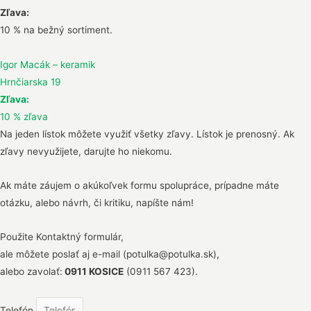
Zľava:
10 % na bežný sortiment.
Igor Macák – keramik
Hrnčiarska 19
Zľava:
10 % zľava
Na jeden lístok môžete využiť všetky zľavy. Lístok je prenosný. Ak
zľavy nevyužijete, darujte ho niekomu.
Ak máte záujem o akúkoľvek formu spolupráce, prípadne máte
otázku, alebo návrh, či kritiku, napíšte nám!
Použite Kontaktný formulár,
ale môžete poslať aj e-mail (potulka@potulka.sk),
alebo zavolať:
0911 KOSICE
(0911 567 423).
Telefón