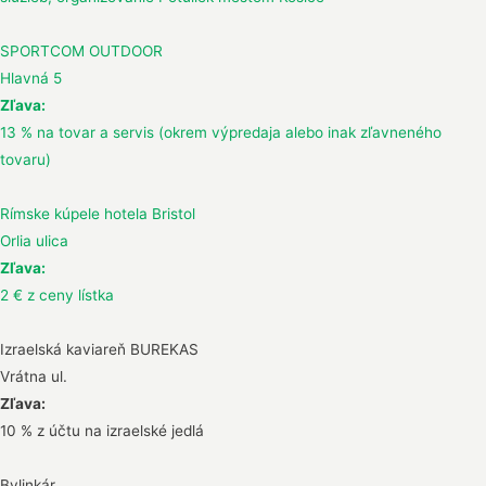
SPORTCOM OUTDOOR
Hlavná 5
Zľava:
13 % na tovar a servis (okrem výpredaja alebo inak zľavneného
tovaru)
Rímske kúpele hotela Bristol
Orlia ulica
Zľava:
2 € z ceny lístka
Izraelská kaviareň BUREKAS
Vrátna ul.
Zľava:
10 % z účtu na izraelské jedlá
Bylinkár