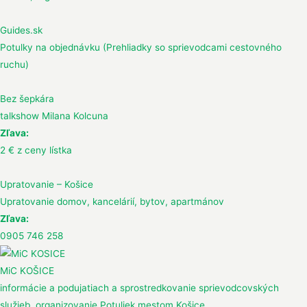
Guides.sk
Potulky na objednávku (Prehliadky so sprievodcami cestovného
ruchu)
Bez šepkára
talkshow Milana Kolcuna
Zľava:
2 € z ceny lístka
Upratovanie – Košice
Upratovanie domov, kancelárií, bytov, apartmánov
Zľava:
0905 746 258
MiC KOŠICE
informácie a podujatiach a sprostredkovanie sprievodcovských
služieb, organizovanie Potuliek mestom Košice