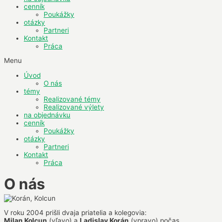
cenník
Poukážky
otázky
Partneri
Kontakt
Práca
Menu
Úvod
O nás
témy
Realizované témy
Realizované výlety
na objednávku
cenník
Poukážky
otázky
Partneri
Kontakt
Práca
O nás
V roku 2004 prišli dvaja priatelia a kolegovia:
Milan Kolcun
(vľavo) a
Ladislav Korán
(vpravo) počas