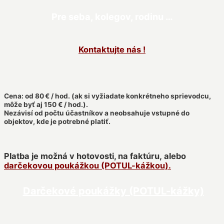
Pre seba, kolegov, rodinu …
Kontaktujte nás !
Cena: od 80 € / hod. (ak si vyžiadate konkrétneho sprievodcu,
môže byť aj 150 € / hod.).
Nezávisí od počtu účastníkov a neobsahuje vstupné do
objektov, kde je potrebné platiť.
Platba je možná v hotovosti, na faktúru,
alebo
darčekovou poukážkou (POTUL-kážkou).
Darčekové poukážky (POTUL-kážky)