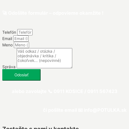
🚀 Odošlite formulár – odpovieme okamžite !
Telefón
Email
Meno
Správa
Odoslať
alebo zavolajte 📞 0911 KOSICE /
0911 567423
či pošlite email 📧 info@
POTULKA
.sk