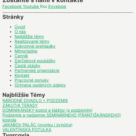
Zostaňte s nami v kontakte
Facebook
Youtube
Rss
Envelope
Stránky
Úvod
O nás
Najbližšie témy
Realizované témy
Súkromné prehliadky
Mimoriadne
Cenník
Darčekové poukážky
Časté otázky
Partnerské organizácie
Kontakt
Pracovné ponuky
Ochrana osobných údajov
Najbližšie Témy
NÁRODNÉ DIVADLO + PODZEMIE
ZÁKUTIA TERASY
DOMINIKÁNSKY kostol a kláštor (s podzemím)
Podzemie a nadzemie SEMINÁRNEHO (FRANTIŠKÁNSKEHO)
kostola
JAKABOV PALÁC (zvonku i zvnútra)
VALENTÍNSKA POTULKA
Tvorcovia