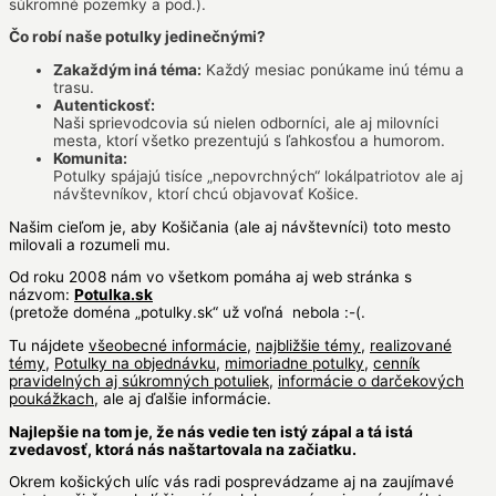
súkromné pozemky a pod.).
Čo robí naše potulky jedinečnými?
Zakaždým iná téma:
Každý mesiac ponúkame inú tému a
trasu.
Autentickosť:
Naši sprievodcovia sú nielen odborníci, ale aj milovníci
mesta, ktorí všetko prezentujú s ľahkosťou a humorom.
Komunita:
Potulky spájajú tisíce „nepovrchných“ lokálpatriotov ale aj
návštevníkov, ktorí chcú objavovať Košice.
Našim cieľom je, aby Košičania (ale aj návštevníci) toto mesto
milovali a rozumeli mu.
Od roku 2008 nám vo všetkom pomáha aj web stránka s
názvom:
Potulka.sk
(pretože doména „potulky.sk“ už voľná nebola :-(.
Tu nájdete
všeobecné informácie
,
najbližšie témy
,
realizované
témy
,
Potulky na objednávku
,
mimoriadne potulky
,
cenník
pravidelných aj súkromných potuliek
,
informácie o darčekových
poukážkach
, ale aj ďalšie informácie.
Najlepšie na tom je, že nás vedie ten istý zápal a tá istá
zvedavosť, ktorá nás naštartovala na začiatku.
Okrem košických ulíc vás radi posprevádzame aj na zaujímavé