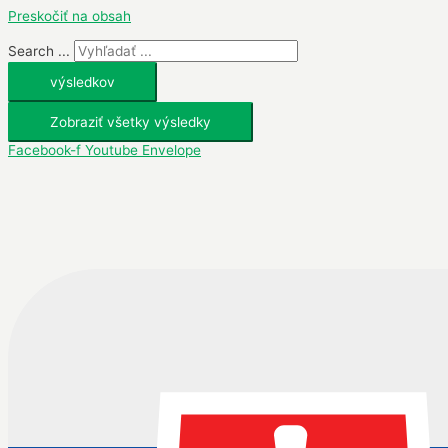
Preskočiť na obsah
Search ...
výsledkov
Zobraziť všetky výsledky
Facebook-f
Youtube
Envelope