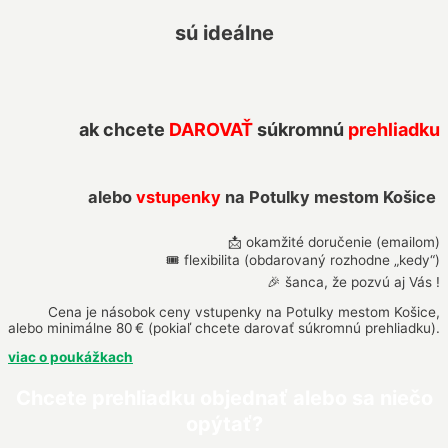
sú ideálne
ak chcete
DAROVAŤ
súkromnú
prehliadku
alebo
vstupenky
na Potulky mestom Košice
📩 okamžité doručenie (emailom)
🎟️ flexibilita (obdarovaný rozhodne „kedy“)
🎉 šanca, že pozvú aj Vás !
Cena je násobok ceny vstupenky na Potulky mestom Košice,
alebo minimálne 80 € (pokiaľ chcete darovať súkromnú prehliadku).
viac o poukážkach
Chcete prehliadku objednať alebo sa niečo
opýtať?