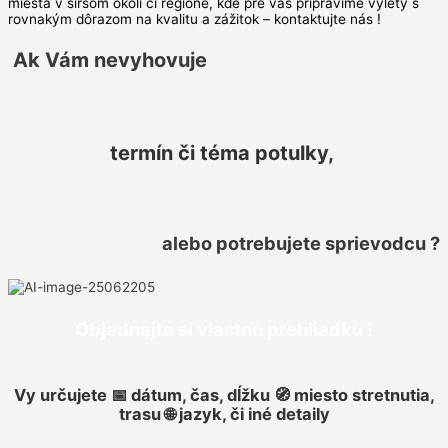
miesta v širšom okolí či regióne, kde pre vás pripravíme výlety s
rovnakým dôrazom na kvalitu a zážitok – kontaktujte nás !
Ak Vám nevyhovuje
termín či téma potulky,
alebo potrebujete sprievodcu ?
Objednajte si vlastnú prehliadku !
Vy určujete 📅 dátum, čas, dĺžku 🧭 miesto stretnutia,
trasu 🌐 jazyk, či iné detaily