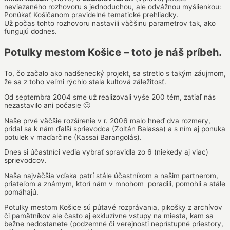
neviazaného rozhovoru s jednoduchou, ale odvážnou myšlienkou:
Ponúkať Košičanom pravidelné tematické prehliadky.
Už počas tohto rozhovoru nastavili väčšinu parametrov tak, ako
fungujú dodnes.
Potulky mestom Košice
– toto je náš príbeh.
To, čo začalo ako nadšenecký projekt, sa stretlo s takým záujmom,
že sa z toho veľmi rýchlo stala kultová záležitosť.
Od septembra 2004 sme už realizovali vyše 200 tém, zatiaľ nás
nezastavilo ani počasie 🙂
Naše prvé väčšie rozšírenie v r. 2006 malo hneď dva rozmery,
pridal sa k nám ďalší sprievodca (Zoltán Balassa) a s ním aj ponuka
potulek v maďarčine (Kassai Barangolás).
Dnes si účastníci vedia vybrať spravidla zo 6 (niekedy aj viac)
sprievodcov.
Naša najväčšia vďaka patrí stále účastníkom a našim partnerom,
priateľom a známym, ktorí nám v mnohom poradili, pomohli a stále
pomáhajú.
Potulky mestom Košice sú pútavé rozprávania, pikošky z archívov
či pamätníkov ale často aj exkluzívne vstupy na miesta, kam sa
bežne nedostanete (podzemné či verejnosti neprístupné priestory,